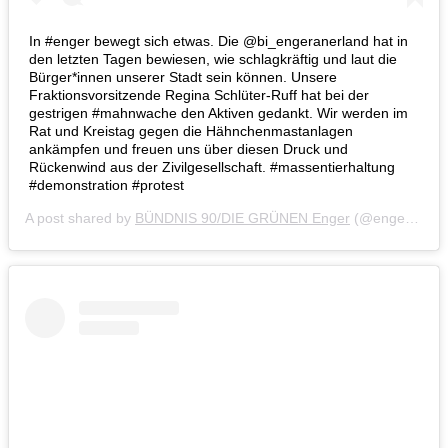
In #enger bewegt sich etwas. Die @bi_engeranerland hat in
den letzten Tagen bewiesen, wie schlagkräftig und laut die
Bürger*innen unserer Stadt sein können. Unsere
Fraktionsvorsitzende Regina Schlüter-Ruff hat bei der
gestrigen #mahnwache den Aktiven gedankt. Wir werden im
Rat und Kreistag gegen die Hähnchenmastanlagen
ankämpfen und freuen uns über diesen Druck und
Rückenwind aus der Zivilgesellschaft. #massentierhaltung
#demonstration #protest
A post shared by
BÜNDNIS 90/DIE GRÜNEN Enger
(@engergruen) on