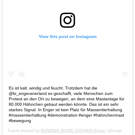
View this post on Instagram
Es ist kalt, windig und feucht. Trotzdem hat die
@bi_engeranerland es geschafft, viele Menschen zum
Protest an den Ort zu bewegen, an dem eine Mastanlage für
80.000 Hähnchen gebaut werden könnte. Das ist ein sehr
starkes Signal. In Enger ist kein Platz für Massentierhaltung.
#massentierhaltung #demonstration #enger #hähnchenmast
#bewegung
A post shared by
BÜNDNIS 90/DIE GRÜNEN Enger
(@engergruen) on